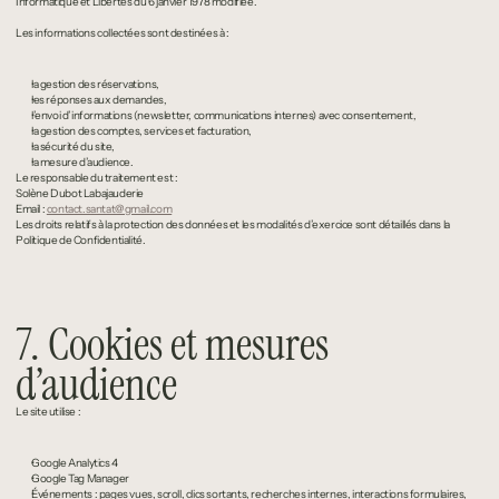
Informatique et Libertés du 6 janvier 1978 modifiée.
Les informations collectées sont destinées à :
la gestion des réservations,
les réponses aux demandes,
l’envoi d’informations (newsletter, communications internes) avec consentement,
la gestion des comptes, services et facturation,
la sécurité du site,
la mesure d’audience.
Le responsable du traitement est :
Solène Dubot Labajauderie
Email : 
contact.santat@gmail.com
Les droits relatifs à la protection des données et les modalités d’exercice sont détaillés dans la 
Politique de Confidentialité.
7. Cookies et mesures 
d’audience
Le site utilise :
Google Analytics 4
Google Tag Manager
Événements : pages vues, scroll, clics sortants, recherches internes, interactions formulaires, 