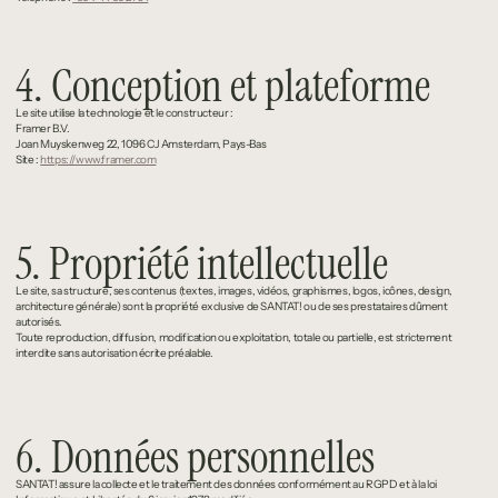
4. Conception et plateforme
Le site utilise la technologie et le constructeur :
Framer B.V.
Joan Muyskenweg 22, 1096 CJ Amsterdam, Pays-Bas
Site : 
https://www.framer.com
5. Propriété intellectuelle
Le site, sa structure, ses contenus (textes, images, vidéos, graphismes, logos, icônes, design, 
architecture générale) sont la propriété exclusive de SANTAT! ou de ses prestataires dûment 
autorisés.
Toute reproduction, diffusion, modification ou exploitation, totale ou partielle, est strictement 
interdite sans autorisation écrite préalable.
6. Données personnelles
SANTAT! assure la collecte et le traitement des données conformément au RGPD et à la loi 