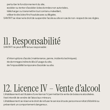
perturber le fonctionnement du site,
accéder ou tenter d’accéder à des données non autorisées,
télécharger ou transmettre tout contenu malveillant,
utiliser le site à des fins frauduleuses ou illégales.
SANTAT! se réserve le droit de suspendre l’accès au site en cas de non-respect de ces règles.
11. Responsabilité
SANTAT! ne peut être tenue responsable :
d’interruptions d’accès (maintenance, panne, incidents techniques),
de dommages indirects liés à l’usage du site,
de l’impossibilité temporaire d’accéder au site.
12. Licence IV – Vente d’alcool
L’établissement est titulaire d’une licence IV permettant la vente de boissons alcoolisées.
Il est interdit de vendre de l’alcool aux mineurs.
L’établissement se réserve le droit de refuser le service à toute personne en état d’ébriété ou 
présentant un comportement dangereux.