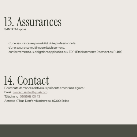
13. Assurances
SANTAT! dispose :
d’une assurance responsabilité civile professionnelle,
d’une assurance multirisque établissement,
conformément aux obligations applicables aux ERP (Établissements Recevant du Public).
14. Contact
Pour toute demande relative aux présentes mentions légales :
Email : 
contact.santat@gmail.com
Téléphone : 
05 55 68 00 43
Adresse : 7 Rue Denfert Rochereau, 87300 Bellac
Santat!