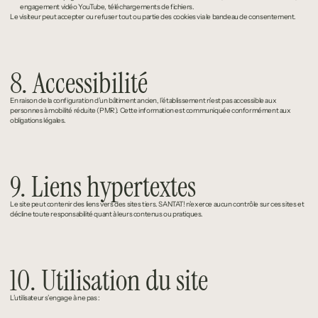
engagement vidéo YouTube, téléchargements de fichiers.
Le visiteur peut accepter ou refuser tout ou partie des cookies via le bandeau de consentement.
8. Accessibilité
En raison de la configuration d’un bâtiment ancien, l’établissement n’est pas accessible aux 
personnes à mobilité réduite (PMR). Cette information est communiquée conformément aux 
obligations légales.
9. Liens hypertextes
Le site peut contenir des liens vers des sites tiers. SANTAT! n’exerce aucun contrôle sur ces sites et 
décline toute responsabilité quant à leurs contenus ou pratiques.
10. Utilisation du site
L’utilisateur s’engage à ne pas :