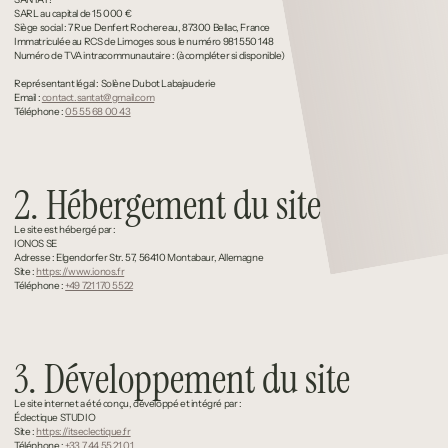
SARL au capital de 15 000 €
Siège social : 7 Rue Denfert Rochereau, 87300 Bellac, France
Immatriculée au RCS de Limoges sous le numéro 981 550 148
Numéro de TVA intracommunautaire : (à compléter si disponible)
Représentant légal : Solène Dubot Labajauderie
Email : 
contact.santat@gmail.com
Téléphone : 
05 55 68 00 43
2. Hébergement du site
Le site est hébergé par :
IONOS SE
Adresse : Elgendorfer Str. 57, 56410 Montabaur, Allemagne
Site : 
https://www.ionos.fr
Téléphone : 
+49 721 170 5522
3. Développement du site
Le site internet a été conçu, développé et intégré par :
Éclectique STUDIO
Site : 
https://itseclectique.fr
Téléphone : 
+33 7 44 55 21 01