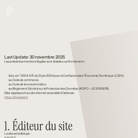
BELLAC
Mentions
Légales
Last Update: 
30 novembre 2025
Les présentes mentions légales sont établies conformément :
à la Loi n° 2004-575 du 21 juin 2004 pour la Confiance dans l’Économie Numérique (LCEN),
au Code de commerce,
au Code de la consommation,
au Règlement Général sur la Protection des Données (RGPD – UE 2016/679).
Elles s’appliquent au site internet accessible à l’adresse :
https://bysantat.fr
1. Éditeur du site
Le site est édité par :
SANTAT!